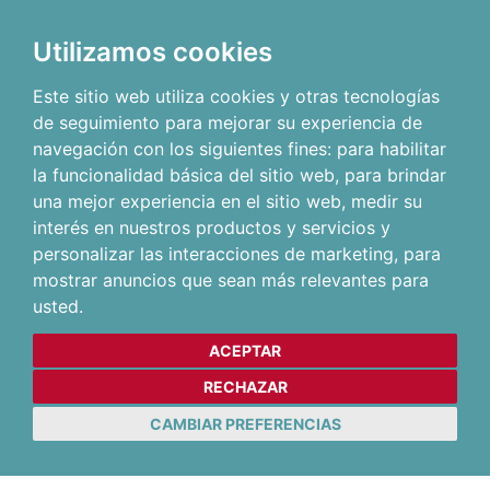
Utilizamos cookies
Este sitio web utiliza cookies y otras tecnologías
de seguimiento para mejorar su experiencia de
navegación con los siguientes fines:
para habilitar
la funcionalidad básica del sitio web
,
para brindar
una mejor experiencia en el sitio web
,
medir su
interés en nuestros productos y servicios y
personalizar las interacciones de marketing
,
para
mostrar anuncios que sean más relevantes para
usted
.
ACEPTAR
RECHAZAR
CAMBIAR PREFERENCIAS