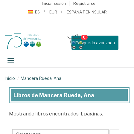
Iniciar sesión
Registrarse
ES
EUR
ESPAÑA PENINSULAR
0
Busqueda avanzada
Toggle navigation
Inicio
Mancera Rueda, Ana
Libros de Mancera Rueda, Ana
Libros
de
Mostrando
libros encontrados.
1
páginas.
Mancera
Rueda,