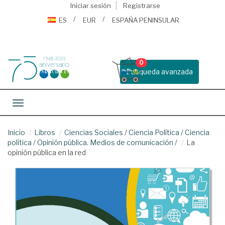
Iniciar sesión
Registrarse
ES
EUR
ESPAÑA PENINSULAR
0
Busqueda avanzada
Toggle navigation
Inicio
Libros
Ciencias Sociales
/
Ciencia Política
/
Ciencia
política
/
Opinión pública. Medios de comunicación
/
La
opinión pública en la red