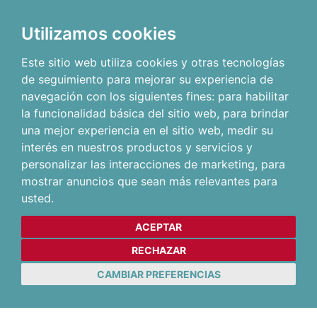
Utilizamos cookies
Este sitio web utiliza cookies y otras tecnologías
de seguimiento para mejorar su experiencia de
navegación con los siguientes fines:
para habilitar
la funcionalidad básica del sitio web
,
para brindar
una mejor experiencia en el sitio web
,
medir su
interés en nuestros productos y servicios y
personalizar las interacciones de marketing
,
para
mostrar anuncios que sean más relevantes para
usted
.
ACEPTAR
RECHAZAR
CAMBIAR PREFERENCIAS