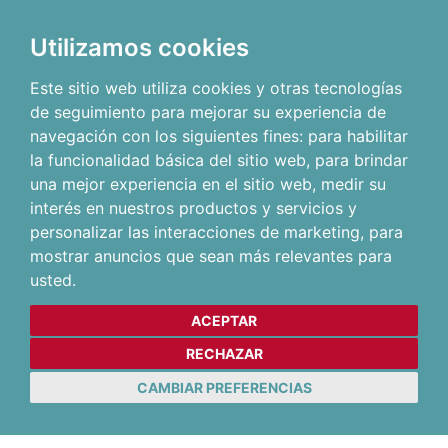
Utilizamos cookies
Este sitio web utiliza cookies y otras tecnologías
de seguimiento para mejorar su experiencia de
navegación con los siguientes fines:
para habilitar
la funcionalidad básica del sitio web
,
para brindar
una mejor experiencia en el sitio web
,
medir su
interés en nuestros productos y servicios y
personalizar las interacciones de marketing
,
para
mostrar anuncios que sean más relevantes para
usted
.
ACEPTAR
RECHAZAR
CAMBIAR PREFERENCIAS