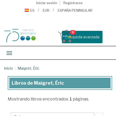
Iniciar sesión
Registrarse
ES
EUR
ESPAÑA PENINSULAR
0
Busqueda avanzada
Toggle navigation
Inicio
Maigret, Éric
Libros de Maigret, Éric
Libros
de
Mostrando
libros encontrados.
1
páginas.
Maigret,
Éric