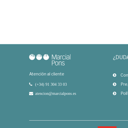
¿DUD
Atención al cliente
Com
Pre
(+34) 91 304 33 03
Polí
atencion@marcialpons.es