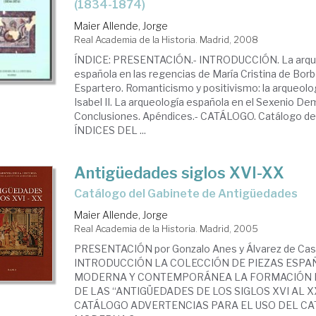
(1834-1874)
Maier Allende, Jorge
Real Academia de la Historia. Madrid, 2008
ÍNDICE: PRESENTACIÓN.- INTRODUCCIÓN. La arque
española en las regencias de María Cristina de Borb
Espartero. Romanticismo y positivismo: la arqueolo
Isabel II. La arqueología española en el Sexenio De
Conclusiones. Apéndices.- CATÁLOGO. Catálogo d
ÍNDICES DEL ...
Antigüedades siglos XVI-XX
catálogo del Gabinete de Antigüedades
Maier Allende, Jorge
Real Academia de la Historia. Madrid, 2005
PRESENTACIÓN por Gonzalo Anes y Álvarez de Cast
INTRODUCCIÓN LA COLECCIÓN DE PIEZAS ESPA
MODERNA Y CONTEMPORÁNEA LA FORMACIÓN D
DE LAS “ANTIGÜEDADES DE LOS SIGLOS XVI AL X
CATÁLOGO ADVERTENCIAS PARA EL USO DEL CA