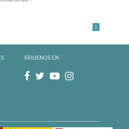
(current)
«
1
ES
SÍGUENOS EN