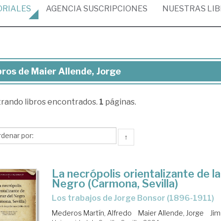
ORIALES
AGENCIA
SUSCRIPCIONES
NUESTRAS
LI
bros de Maier Allende, Jorge
ros
trando
libros encontrados.
1
páginas.
ier
ende,
rge
↑
La necrópolis orientalizante de la
Negro (Carmona, Sevilla)
Los trabajos de Jorge Bonsor (1896-1911)
Mederos Martín, Alfredo
Maier Allende, Jorge
Jim