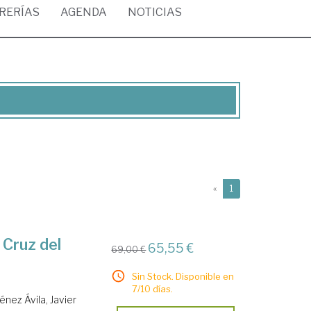
BRERÍAS
AGENDA
NOTICIAS
(current)
«
1
 Cruz del
65,55 €
69,00 €
Sin Stock. Disponible en
7/10 días.
énez Ávila, Javier