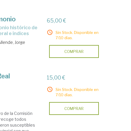
monio
65,00 €
Sin Stock. Disponible en
eral e índices
7/10 días.
llende, Jorge
COMPRAR
Real
15,00 €
Sin Stock. Disponible en
s
7/10 días.
COMPRAR
vo de la Comisión
a recoge todos
ueron susceptibles
incial con que ...