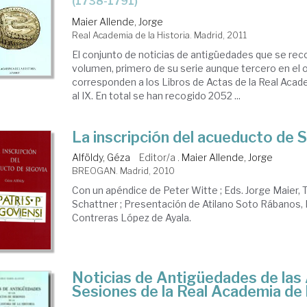
(1738-1791)
Maier Allende, Jorge
Real Academia de la Historia. Madrid, 2011
El conjunto de noticias de antigüedades que se re
volumen, primero de su serie aunque tercero en el o
corresponden a los Libros de Actas de la Real Academ
al IX. En total se han recogido 2052 ...
La inscripción del acueducto de 
Alföldy, Géza
Editor/a .
Maier Allende, Jorge
BREOGAN. Madrid, 2010
Con un apéndice de Peter Witte ; Eds. Jorge Maier,
Schattner ; Presentación de Atilano Soto Rábanos,
Contreras López de Ayala.
Noticias de Antigüedades de las
Sesiones de la Real Academia de 