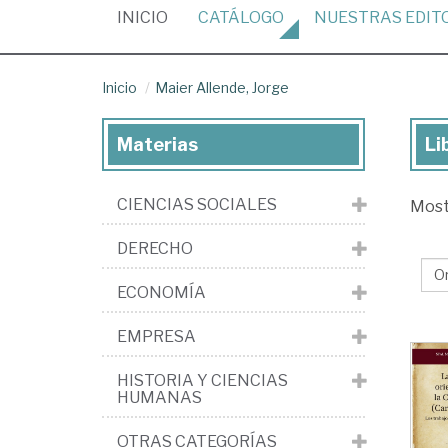
(CURRENT)
INICIO
CATÁLOGO
NUESTRAS
EDIT
Inicio
Maier Allende, Jorge
Materias
Li
Lib
de
CIENCIAS SOCIALES
Mos
Ma
All
DERECHO
Jo
ECONOMÍA
EMPRESA
HISTORIA Y CIENCIAS
HUMANAS
OTRAS CATEGORÍAS