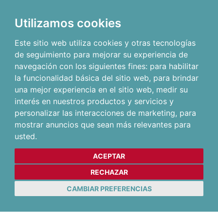
Utilizamos cookies
Este sitio web utiliza cookies y otras tecnologías
de seguimiento para mejorar su experiencia de
navegación con los siguientes fines:
para habilitar
la funcionalidad básica del sitio web
,
para brindar
una mejor experiencia en el sitio web
,
medir su
interés en nuestros productos y servicios y
personalizar las interacciones de marketing
,
para
mostrar anuncios que sean más relevantes para
usted
.
ACEPTAR
RECHAZAR
CAMBIAR PREFERENCIAS