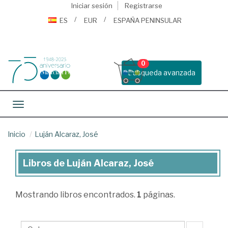
Iniciar sesión
Registrarse
ES
EUR
ESPAÑA PENINSULAR
0
Busqueda avanzada
Toggle navigation
Inicio
Luján Alcaraz, José
Libros de Luján Alcaraz, José
Libros
de
Mostrando
libros encontrados.
1
páginas.
Luján
Alcaraz,