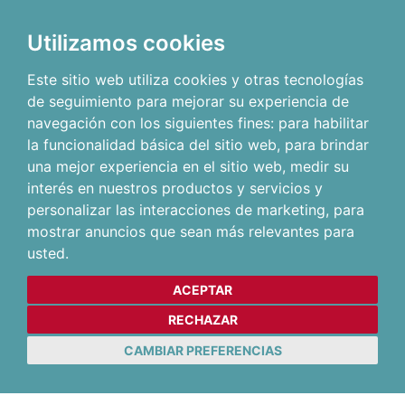
Utilizamos cookies
Este sitio web utiliza cookies y otras tecnologías
de seguimiento para mejorar su experiencia de
navegación con los siguientes fines:
para habilitar
la funcionalidad básica del sitio web
,
para brindar
una mejor experiencia en el sitio web
,
medir su
interés en nuestros productos y servicios y
personalizar las interacciones de marketing
,
para
mostrar anuncios que sean más relevantes para
usted
.
ACEPTAR
RECHAZAR
CAMBIAR PREFERENCIAS