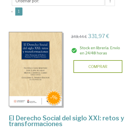
José
↑
(current)
«
1
331,97 €
349,44 €
Stock en librería. Envío
en 24/48 horas
COMPRAR
El Derecho Social del siglo XXI: retos y
transformaciones