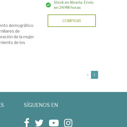
Stock en librería. Envío
en 24/48 horas
COMPRAR
iento demográfico
amiliares de
oración de la mujer
amiento de los
(current)
«
1
ES
SÍGUENOS EN