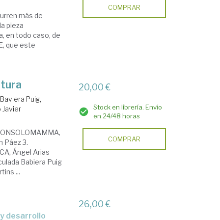
COMPRAR
curren más de
la pieza
a, en todo caso, de
E, que este
atura
20,00 €
.
Baviera Puig,
Stock en librería. Envío
 Javier
en 24/48 horas
1. NONSOLOMAMMA,
COMPRAR
n Páez 3.
A, Ángel Arias
lada Babiera Puig
ns ...
26,00 €