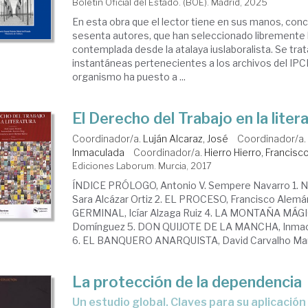
Boletín Oficial del Estado. (BOE). Madrid, 2025
En esta obra que el lector tiene en sus manos, con
sesenta autores, que han seleccionado libremente 
contemplada desde la atalaya iuslaboralista. Se trat
instantáneas pertenecientes a los archivos del IPC
organismo ha puesto a ...
El Derecho del Trabajo en la liter
Coordinador/a.
Luján Alcaraz, José
Coordinador/a
Inmaculada
Coordinador/a.
Hierro Hierro, Francisco
Ediciones Laborum. Murcia, 2017
ÍNDICE PRÓLOGO, Antonio V. Sempere Navarro 
Sara Alcázar Ortiz 2. EL PROCESO, Francisco Alemá
GERMINAL, Icíar Alzaga Ruiz 4. LA MONTAÑA MÁGIC
Domínguez 5. DON QUIJOTE DE LA MANCHA, Inmacu
6. EL BANQUERO ANARQUISTA, David Carvalho Marti
La protección de la dependencia
un estudio global. Claves para su aplicación y desarrollo