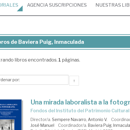
ORIALES
AGENCIA
SUSCRIPCIONES
NUESTRAS
LI
bros de Baviera Puig, Inmaculada
ros
trando
libros encontrados.
1
páginas.
iera
g,
maculada
↑
Una mirada laboralista a la fotog
Fondos del Instituto del Patrimonio Cultura
Director/a.
Sempere Navarro, Antonio V.
Coordina
José Manuel
Coordinador/a.
Baviera Puig, Inmacul