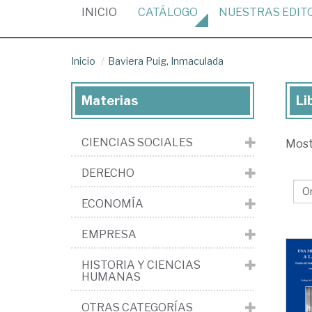
(CURRENT)
INICIO
CATÁLOGO
NUESTRAS
EDIT
Inicio
Baviera Puig, Inmaculada
Materias
Li
Lib
de
CIENCIAS SOCIALES
Mos
Bav
Pui
DERECHO
In
ECONOMÍA
EMPRESA
HISTORIA Y CIENCIAS
HUMANAS
OTRAS CATEGORÍAS