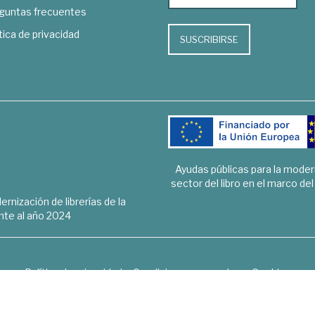
guntas frecuentes
tica de privacidad
SUSCRIBIRSE
Ayudas públicas para la mode
sector del libro en el marco de
rnización de librerías de la
te al año 2024
Política de privacidad
Condiciones generales
Cookies
6 © 1948 - 2018. Librería de Derecho, Economía, Empresa, Ciencias 
Hospedaje y desarrollo
OPTYMA