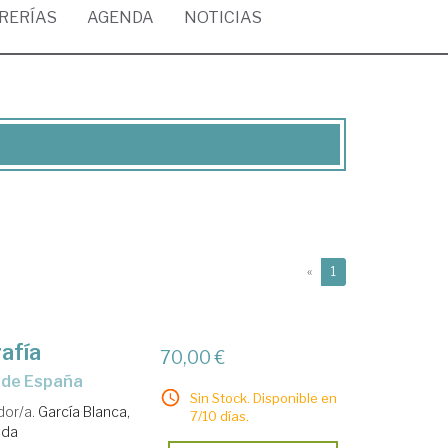
BRERÍAS
AGENDA
NOTICIAS
(current)
«
1
rafía
70,00 €
l de España
Sin Stock. Disponible en
dor/a.
García Blanca,
7/10 días.
ada