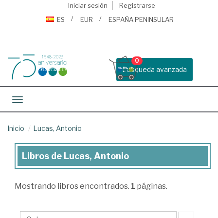
Iniciar sesión
Registrarse
ES
EUR
ESPAÑA PENINSULAR
0
Busqueda avanzada
Toggle navigation
Inicio
Lucas, Antonio
Libros de Lucas, Antonio
Libros
de
Mostrando
libros encontrados.
1
páginas.
Lucas,
Antonio