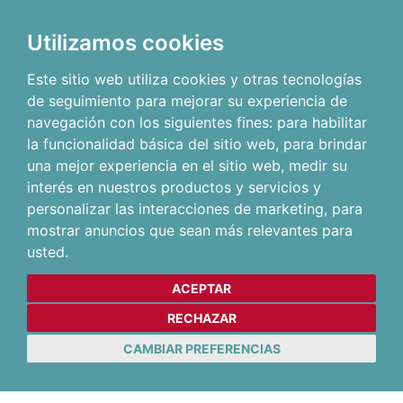
Utilizamos cookies
Este sitio web utiliza cookies y otras tecnologías
de seguimiento para mejorar su experiencia de
navegación con los siguientes fines:
para habilitar
la funcionalidad básica del sitio web
,
para brindar
una mejor experiencia en el sitio web
,
medir su
interés en nuestros productos y servicios y
personalizar las interacciones de marketing
,
para
mostrar anuncios que sean más relevantes para
usted
.
ACEPTAR
RECHAZAR
CAMBIAR PREFERENCIAS