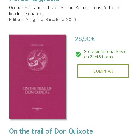
Gómez Santander, Javier
;
Simón, Pedro
;
Lucas, Antonio
;
Madina, Eduardo
Editorial Alfaguara. Barcelona, 2023
28,90 €
Stock en librería. Envío
en 24/48 horas
COMPRAR
On the trail of Don Quixote