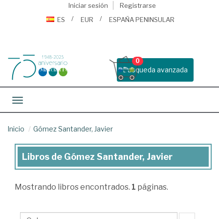
Iniciar sesión
Registrarse
ES
EUR
ESPAÑA PENINSULAR
0
Busqueda avanzada
Toggle navigation
Inicio
Gómez Santander, Javier
Libros de Gómez Santander, Javier
Libros
de
Mostrando
libros encontrados.
1
páginas.
Gómez
Santander,