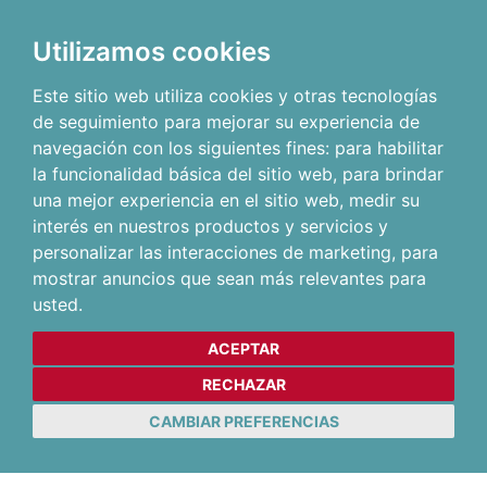
Utilizamos cookies
Este sitio web utiliza cookies y otras tecnologías
de seguimiento para mejorar su experiencia de
navegación con los siguientes fines:
para habilitar
la funcionalidad básica del sitio web
,
para brindar
una mejor experiencia en el sitio web
,
medir su
interés en nuestros productos y servicios y
personalizar las interacciones de marketing
,
para
mostrar anuncios que sean más relevantes para
usted
.
ACEPTAR
RECHAZAR
CAMBIAR PREFERENCIAS