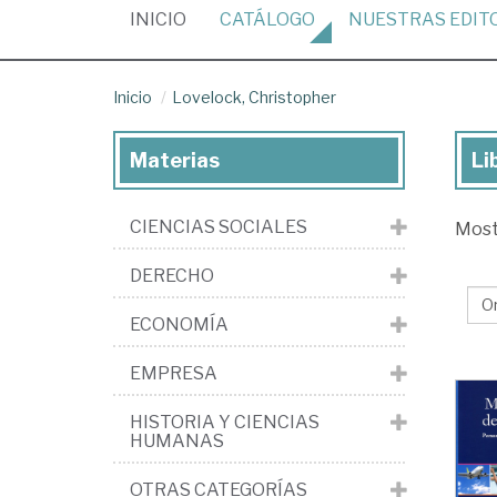
(CURRENT)
INICIO
CATÁLOGO
NUESTRAS
EDIT
Inicio
Lovelock, Christopher
Materias
Li
Lib
de
CIENCIAS SOCIALES
Mos
Lov
Chr
DERECHO
ECONOMÍA
EMPRESA
HISTORIA Y CIENCIAS
HUMANAS
OTRAS CATEGORÍAS