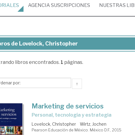
ORIALES
AGENCIA
SUSCRIPCIONES
NUESTRAS
LI
bros de Lovelock, Christopher
ros
trando
libros encontrados.
1
páginas.
elock,
istopher
↑
Marketing de servicios
personal, tecnología y estrategia
Lovelock, Christopher
Wirtz, Jochen
Pearson Educación de México. México D.F., 2015