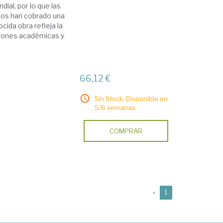
ial, por lo que las
cios han cobrado una
cida obra refleja la
aciones académicas y
66,12 €
Sin Stock. Disponible en
5/6 semanas.
COMPRAR
(current)
«
1