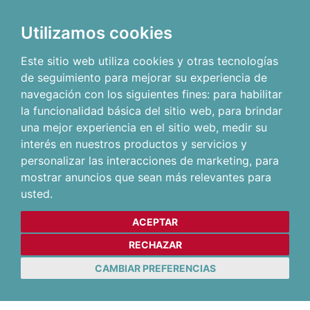
Utilizamos cookies
Este sitio web utiliza cookies y otras tecnologías
de seguimiento para mejorar su experiencia de
navegación con los siguientes fines:
para habilitar
la funcionalidad básica del sitio web
,
para brindar
una mejor experiencia en el sitio web
,
medir su
interés en nuestros productos y servicios y
personalizar las interacciones de marketing
,
para
mostrar anuncios que sean más relevantes para
usted
.
ACEPTAR
RECHAZAR
CAMBIAR PREFERENCIAS