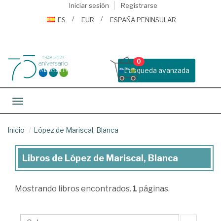
Iniciar sesión
Registrarse
ES
EUR
ESPAÑA PENINSULAR
0
Busqueda avanzada
Toggle navigation
Inicio
López de Mariscal, Blanca
Libros de López de Mariscal, Blanca
Libros
de
Mostrando
libros encontrados.
1
páginas.
López
de