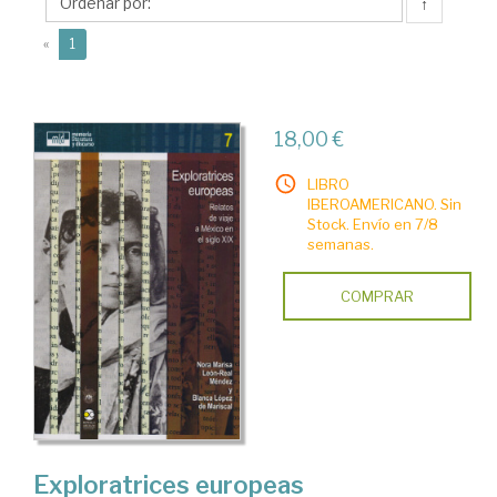
Mariscal,
↑
Blanca
(current)
«
1
18,00 €
LIBRO
IBEROAMERICANO. Sin
Stock. Envío en 7/8
semanas.
COMPRAR
Exploratrices europeas