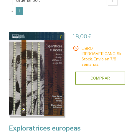
Méndez,
↑
Nora
(current)
«
1
Marisa
18,00 €
LIBRO
IBEROAMERICANO. Sin
Stock. Envío en 7/8
semanas.
COMPRAR
Exploratrices europeas