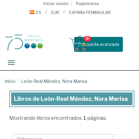
Iniciar sesión
Registrarse
ES
EUR
ESPAÑA PENINSULAR
0
Busqueda avanzada
Toggle navigation
Inicio
León-Real Méndez, Nora Marisa
Libros de León-Real Méndez, Nora Marisa
Libros
de
Mostrando
libros encontrados.
1
páginas.
León-
Real