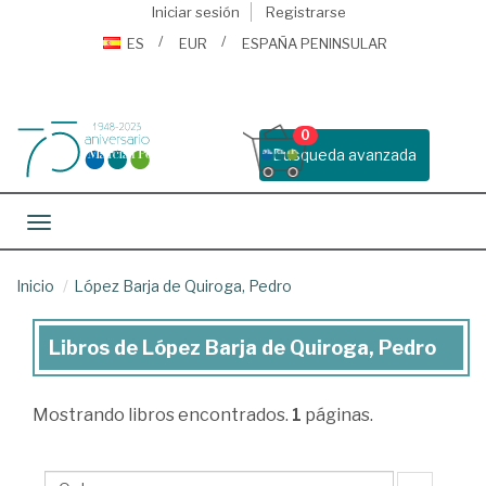
Iniciar sesión
Registrarse
ES
EUR
ESPAÑA PENINSULAR
0
Busqueda avanzada
Toggle navigation
Inicio
López Barja de Quiroga, Pedro
Libros de López Barja de Quiroga, Pedro
Libros
de
Mostrando
libros encontrados.
1
páginas.
López
Barja