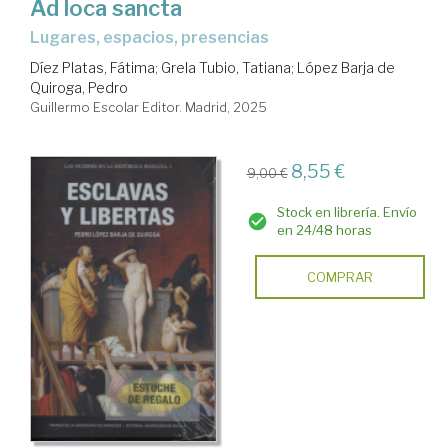
Ad loca sancta
lugares, espacios, presencias
Díez Platas, Fátima
;
Grela Tubio, Tatiana
;
López Barja de
Quiroga, Pedro
Guillermo Escolar Editor. Madrid, 2025
8,55 €
9,00 €
Stock en librería. Envío
en 24/48 horas
COMPRAR