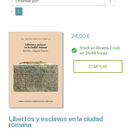
de
↑
Quiroga,
(current)
«
1
Pedro
24,00 €
Stock en librería. Envío
en 24/48 horas
COMPRAR
Libertos y esclavos en la ciudad
romana