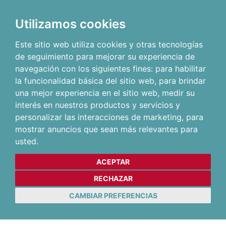
Utilizamos cookies
Este sitio web utiliza cookies y otras tecnologías
de seguimiento para mejorar su experiencia de
navegación con los siguientes fines:
para habilitar
la funcionalidad básica del sitio web
,
para brindar
una mejor experiencia en el sitio web
,
medir su
interés en nuestros productos y servicios y
personalizar las interacciones de marketing
,
para
mostrar anuncios que sean más relevantes para
usted
.
ACEPTAR
RECHAZAR
CAMBIAR PREFERENCIAS