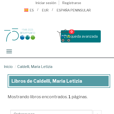
Iniciar sesión
Registrarse
ES
EUR
ESPAÑA PENINSULAR
0
Busqueda avanzada
Toggle navigation
Inicio
Caldelli, Maria Letizia
Libros de Caldelli, Maria Letizia
Libros
de
Mostrando
libros encontrados.
1
páginas.
Caldelli,
Maria