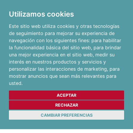
Utilizamos cookies
Este sitio web utiliza cookies y otras tecnologías
de seguimiento para mejorar su experiencia de
navegación con los siguientes fines:
para habilitar
la funcionalidad básica del sitio web
,
para brindar
una mejor experiencia en el sitio web
,
medir su
interés en nuestros productos y servicios y
personalizar las interacciones de marketing
,
para
mostrar anuncios que sean más relevantes para
usted
.
ACEPTAR
RECHAZAR
CAMBIAR PREFERENCIAS