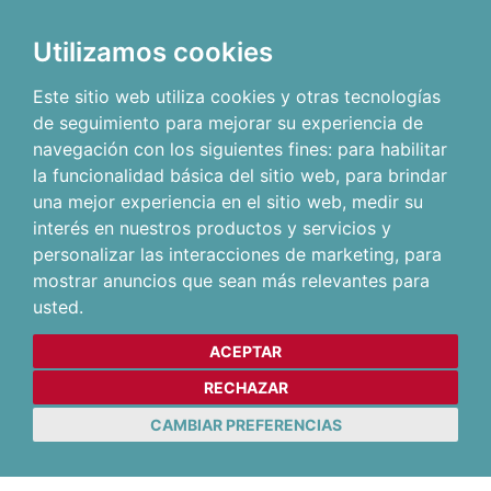
Utilizamos cookies
Este sitio web utiliza cookies y otras tecnologías
de seguimiento para mejorar su experiencia de
navegación con los siguientes fines:
para habilitar
la funcionalidad básica del sitio web
,
para brindar
una mejor experiencia en el sitio web
,
medir su
interés en nuestros productos y servicios y
personalizar las interacciones de marketing
,
para
mostrar anuncios que sean más relevantes para
usted
.
ACEPTAR
RECHAZAR
CAMBIAR PREFERENCIAS