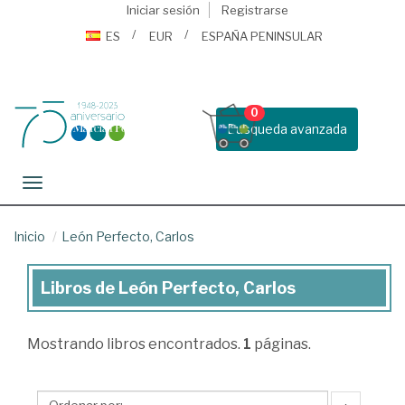
Iniciar sesión
Registrarse
ES
EUR
ESPAÑA PENINSULAR
0
Busqueda avanzada
Toggle navigation
Inicio
León Perfecto, Carlos
Libros de León Perfecto, Carlos
Libros
de
Mostrando
libros encontrados.
1
páginas.
León
Perfecto,