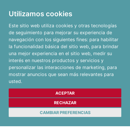
Utilizamos cookies
Este sitio web utiliza cookies y otras tecnologías
de seguimiento para mejorar su experiencia de
navegación con los siguientes fines:
para habilitar
la funcionalidad básica del sitio web
,
para brindar
una mejor experiencia en el sitio web
,
medir su
interés en nuestros productos y servicios y
personalizar las interacciones de marketing
,
para
mostrar anuncios que sean más relevantes para
usted
.
ACEPTAR
RECHAZAR
CAMBIAR PREFERENCIAS