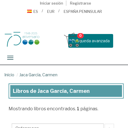
Iniciar sesión
Registrarse
ES
EUR
ESPAÑA PENINSULAR
0
Busqueda avanzada
Toggle navigation
Inicio
Jaca García, Carmen
Libros de Jaca García, Carmen
Libros
de
Mostrando
libros encontrados.
1
páginas.
Jaca
García,