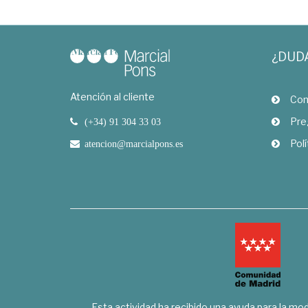
¿DUD
Atención al cliente
Com
Pre
(+34) 91 304 33 03
Polí
atencion@marcialpons.es
Esta actividad ha recibido una ayuda para la mode