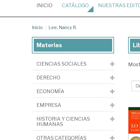
(CURRENT)
INICIO
CATÁLOGO
NUESTRAS
EDIT
Inicio
Lee, Nancy R.
Materias
Li
Lib
de
CIENCIAS SOCIALES
Mos
Lee
Na
DERECHO
R.
ECONOMÍA
EMPRESA
HISTORIA Y CIENCIAS
HUMANAS
OTRAS CATEGORÍAS