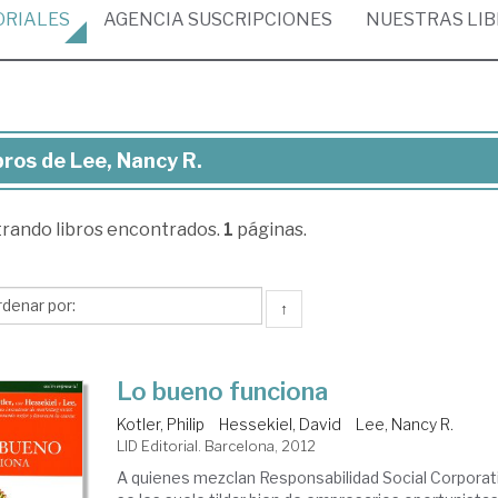
ORIALES
AGENCIA
SUSCRIPCIONES
NUESTRAS
LI
bros de Lee, Nancy R.
ros
trando
libros encontrados.
1
páginas.
,
ncy
↑
Lo bueno funciona
Kotler, Philip
Hessekiel, David
Lee, Nancy R.
LID Editorial. Barcelona, 2012
A quienes mezclan Responsabilidad Social Corpora