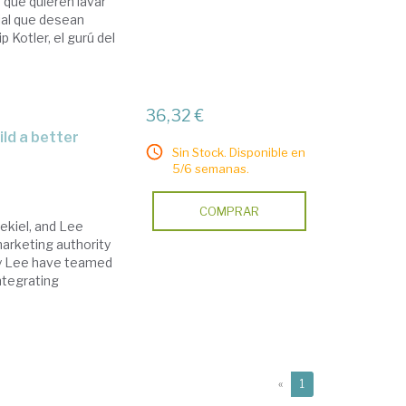
 que quieren lavar
ial que desean
 Kotler, el gurú del
36,32 €
Sin Stock. Disponible en
5/6 semanas.
COMPRAR
ekiel, and Lee
marketing authority
cy Lee have teamed
integrating
(current)
«
1