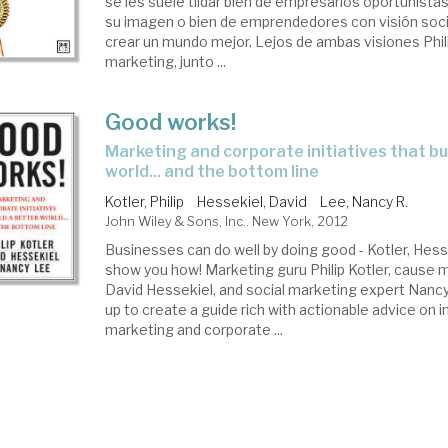
se les suele tildar bien de empresarios oportunistas
su imagen o bien de emprendedores con visión soc
crear un mundo mejor. Lejos de ambas visiones Philip
marketing, junto ...
Good works!
marketing and corporate initiatives that build a better
world... and the bottom line
Kotler, Philip
Hessekiel, David
Lee, Nancy R.
John Wiley & Sons, Inc.. New York, 2012
Businesses can do well by doing good - Kotler, Hess
show you how! Marketing guru Philip Kotler, cause 
David Hessekiel, and social marketing expert Nan
up to create a guide rich with actionable advice on 
marketing and corporate ...