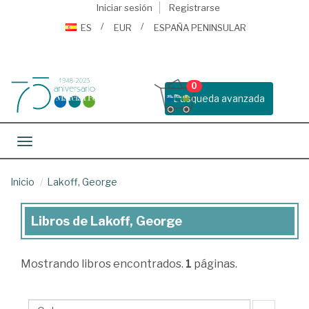
Iniciar sesión
Registrarse
ES
EUR
ESPAÑA PENINSULAR
0
Busqueda avanzada
Toggle navigation
Inicio
Lakoff, George
Libros de Lakoff, George
Libros
de
Mostrando
libros encontrados.
1
páginas.
Lakoff,
George