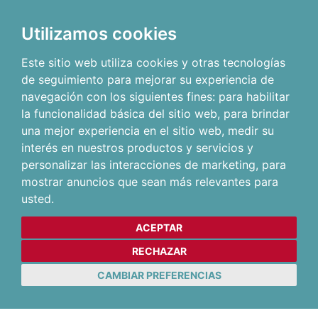
Utilizamos cookies
Este sitio web utiliza cookies y otras tecnologías
de seguimiento para mejorar su experiencia de
navegación con los siguientes fines:
para habilitar
la funcionalidad básica del sitio web
,
para brindar
una mejor experiencia en el sitio web
,
medir su
interés en nuestros productos y servicios y
personalizar las interacciones de marketing
,
para
mostrar anuncios que sean más relevantes para
usted
.
ACEPTAR
RECHAZAR
CAMBIAR PREFERENCIAS