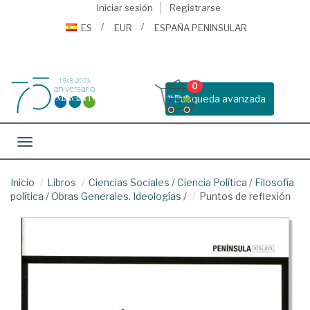
Iniciar sesión
Registrarse
ES
EUR
ESPAÑA PENINSULAR
0
Busqueda avanzada
Toggle navigation
Inicio
Libros
Ciencias Sociales
/
Ciencia Política
/
Filosofía
política
/
Obras Generales. Ideologías
/
Puntos de reflexión