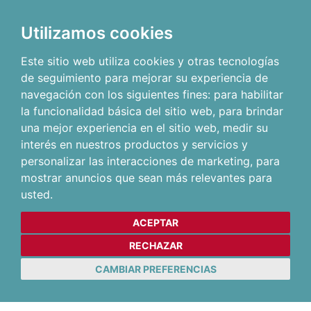
Utilizamos cookies
Este sitio web utiliza cookies y otras tecnologías
de seguimiento para mejorar su experiencia de
navegación con los siguientes fines:
para habilitar
la funcionalidad básica del sitio web
,
para brindar
una mejor experiencia en el sitio web
,
medir su
interés en nuestros productos y servicios y
personalizar las interacciones de marketing
,
para
mostrar anuncios que sean más relevantes para
usted
.
ACEPTAR
RECHAZAR
CAMBIAR PREFERENCIAS