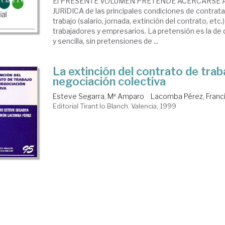
El PRESENTE VOLUMEN PRETENDE ACERCARSE A
JURíDICA de las principales condiciones de contratac
trabajo (salario, jornada, extinción del contrato, etc.
trabajadores y empresarios. La pretensión es la de d
y sencilla, sin pretensiones de ...
La extinción del contrato de traba
negociación colectiva
Esteve Segarra, Mª Amparo
Lacomba Pérez, Franci
Editorial Tirant lo Blanch. Valencia, 1999