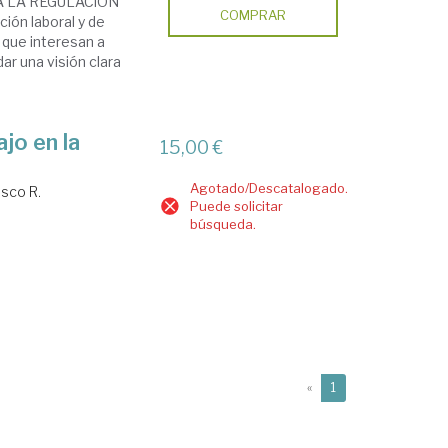
 LA REGULACiÓN
COMPRAR
ión laboral y de
) que interesan a
ar una visión clara
jo en la
15,00 €
Agotado/Descatalogado.
sco R.
Puede solicitar
búsqueda.
(current)
«
1