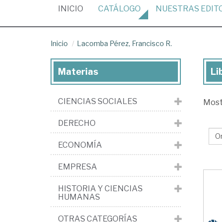
(CURRENT)
INICIO
CATÁLOGO
NUESTRAS
EDIT
Inicio
Lacomba Pérez, Francisco R.
Materias
Li
Lib
de
CIENCIAS SOCIALES
Mos
La
Pér
DERECHO
Fra
ECONOMÍA
R.
EMPRESA
HISTORIA Y CIENCIAS
HUMANAS
OTRAS CATEGORÍAS