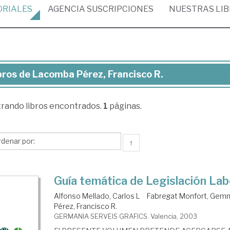
ORIALES
AGENCIA
SUSCRIPCIONES
NUESTRAS
LI
bros de Lacomba Pérez, Francisco R.
ros
trando
libros encontrados.
1
páginas.
comba
ez,
ncisco
↑
Guía temática de Legislación Lab
Alfonso Mellado, Carlos L
Fabregat Monfort, Gem
Pérez, Francisco R.
GERMANIA SERVEIS GRAFICS. Valencia, 2003