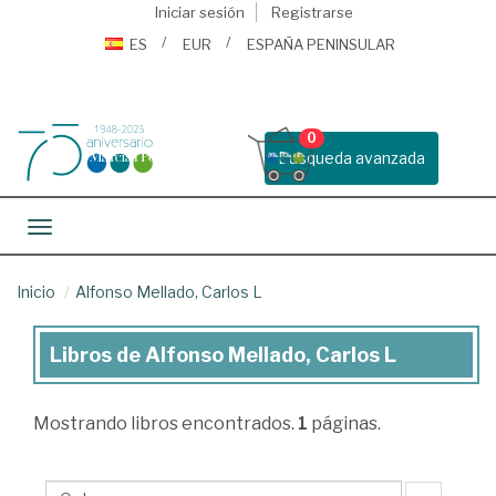
Iniciar sesión
Registrarse
ES
EUR
ESPAÑA PENINSULAR
0
Busqueda avanzada
Toggle navigation
Inicio
Alfonso Mellado, Carlos L
Libros de Alfonso Mellado, Carlos L
Libros
de
Mostrando
libros encontrados.
1
páginas.
Alfonso
Mellado,