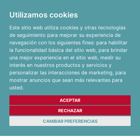
Utilizamos cookies
Este sitio web utiliza cookies y otras tecnologías
de seguimiento para mejorar su experiencia de
navegación con los siguientes fines:
para habilitar
la funcionalidad básica del sitio web
,
para brindar
una mejor experiencia en el sitio web
,
medir su
interés en nuestros productos y servicios y
personalizar las interacciones de marketing
,
para
mostrar anuncios que sean más relevantes para
usted
.
ACEPTAR
RECHAZAR
CAMBIAR PREFERENCIAS