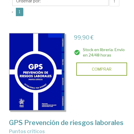
Carlos
↑
L
(current)
«
1
99,90 €
Stock en librería. Envío
en 24/48 horas
COMPRAR
GPS Prevención de riesgos laborales
Puntos críticos