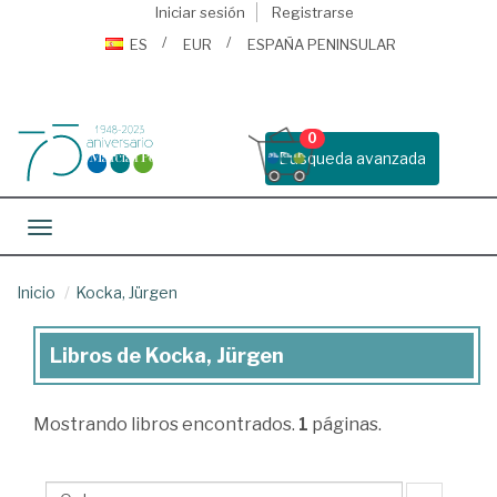
Iniciar sesión
Registrarse
ES
EUR
ESPAÑA PENINSULAR
0
Busqueda avanzada
Toggle navigation
Inicio
Kocka, Jürgen
Libros de Kocka, Jürgen
Libros
de
Mostrando
libros encontrados.
1
páginas.
Kocka,
Jürgen