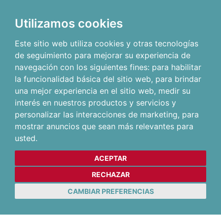
Utilizamos cookies
Este sitio web utiliza cookies y otras tecnologías
de seguimiento para mejorar su experiencia de
navegación con los siguientes fines:
para habilitar
la funcionalidad básica del sitio web
,
para brindar
una mejor experiencia en el sitio web
,
medir su
interés en nuestros productos y servicios y
personalizar las interacciones de marketing
,
para
mostrar anuncios que sean más relevantes para
usted
.
ACEPTAR
RECHAZAR
CAMBIAR PREFERENCIAS