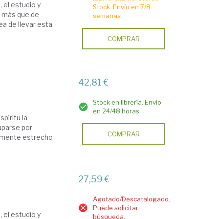
 el estudio y
Stock. Envío en 7/8
a más que de
semanas.
a de llevar esta
COMPRAR
42,81 €
Stock en librería. Envío
en 24/48 horas
píritu la
cuparse por
COMPRAR
larmente estrecho
27,59 €
Agotado/Descatalogado.
Puede solicitar
 el estudio y
búsqueda.