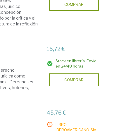
ciones
COMPRAR
as jurídico-
 concepción
 por la crítica y el
tura de la reflexión
15,72 €
Stock en librería. Envío
en 24/48 horas
 Derecho
jurídica como
COMPRAR
an al Derecho, es
ativos, órdenes,
45,76 €
LIBRO
IBEROAMERICANO. Sin