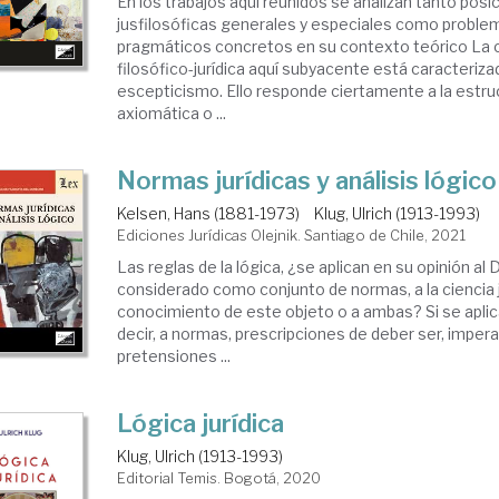
En los trabajos aquí reunidos se analizan tanto posi
jusfilosóficas generales y especiales como problem
pragmáticos concretos en su contexto teórico La
filosófico-jurídica aquí subyacente está caracterizado
escepticismo. Ello responde ciertamente a la estruc
axiomática o ...
Normas jurídicas y análisis lógico
Kelsen, Hans (1881-1973)
Klug, Ulrich (1913-1993)
Ediciones Jurídicas Olejnik. Santiago de Chile, 2021
Las reglas de la lógica, ¿se aplican en su opinión al
considerado como conjunto de normas, a la ciencia 
conocimiento de este objeto o a ambas? Si se aplic
decir, a normas, prescripciones de deber ser, imper
pretensiones ...
Lógica jurídica
Klug, Ulrich (1913-1993)
Editorial Temis. Bogotá, 2020