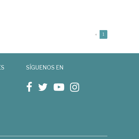
(current)
«
1
ES
SÍGUENOS EN