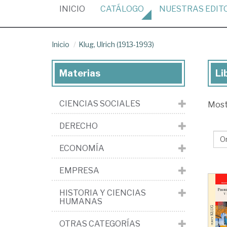
(CURRENT)
INICIO
CATÁLOGO
NUESTRAS
EDIT
Inicio
Klug, Ulrich (1913-1993)
Materias
Li
Lib
de
CIENCIAS SOCIALES
Mos
Klu
Ulr
DERECHO
(19
ECONOMÍA
19
EMPRESA
HISTORIA Y CIENCIAS
HUMANAS
OTRAS CATEGORÍAS