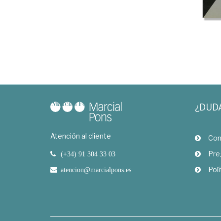
¿DUD
Atención al cliente
Com
Pre
(+34) 91 304 33 03
Polí
atencion@marcialpons.es