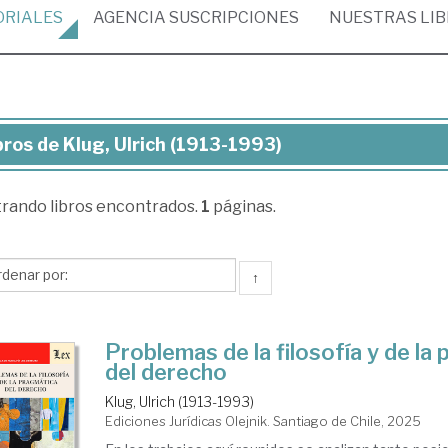
ORIALES
AGENCIA
SUSCRIPCIONES
NUESTRAS
LI
bros de Klug, Ulrich (1913-1993)
ros
trando
libros encontrados.
1
páginas.
g,
ich
13-
↑
93)
Problemas de la filosofía y de la
del derecho
Klug, Ulrich (1913-1993)
Ediciones Jurídicas Olejnik. Santiago de Chile, 2025