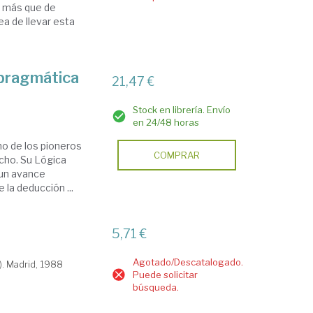
a más que de
a de llevar esta
 pragmática
21,47 €
Stock en librería. Envío
en 24/48 horas
no de los pioneros
COMPRAR
echo. Su Lógica
ó un avance
e la deducción ...
5,71 €
Agotado/Descatalogado.
). Madrid, 1988
Puede solicitar
búsqueda.