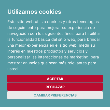
Utilizamos cookies
Este sitio web utiliza cookies y otras tecnologías
de seguimiento para mejorar su experiencia de
navegación con los siguientes fines:
para habilitar
la funcionalidad básica del sitio web
,
para brindar
una mejor experiencia en el sitio web
,
medir su
interés en nuestros productos y servicios y
personalizar las interacciones de marketing
,
para
mostrar anuncios que sean más relevantes para
usted
.
ACEPTAR
RECHAZAR
CAMBIAR PREFERENCIAS