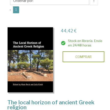
↑
(current)
«
1
44,42 €
Stock en librería. Envío
en 24/48 horas
COMPRAR
The local horizon of ancient Greek
religion