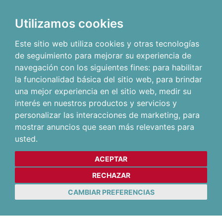
Utilizamos cookies
Este sitio web utiliza cookies y otras tecnologías
de seguimiento para mejorar su experiencia de
navegación con los siguientes fines:
para habilitar
la funcionalidad básica del sitio web
,
para brindar
una mejor experiencia en el sitio web
,
medir su
interés en nuestros productos y servicios y
personalizar las interacciones de marketing
,
para
mostrar anuncios que sean más relevantes para
usted
.
ACEPTAR
RECHAZAR
CAMBIAR PREFERENCIAS