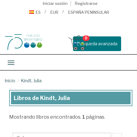
Iniciar sesión
Registrarse
ES
EUR
ESPAÑA PENINSULAR
0
Busqueda avanzada
Toggle navigation
Inicio
Kindt, Julia
Libros de Kindt, Julia
Libros
de
Mostrando
libros encontrados.
1
páginas.
Kindt,
Julia