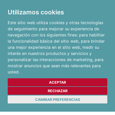
Utilizamos cookies
Este sitio web utiliza cookies y otras tecnologías
de seguimiento para mejorar su experiencia de
navegación con los siguientes fines:
para habilitar
la funcionalidad básica del sitio web
,
para brindar
una mejor experiencia en el sitio web
,
medir su
interés en nuestros productos y servicios y
personalizar las interacciones de marketing
,
para
mostrar anuncios que sean más relevantes para
usted
.
ACEPTAR
RECHAZAR
CAMBIAR PREFERENCIAS