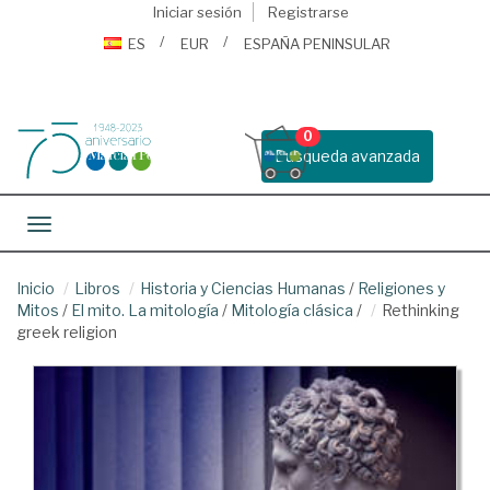
Iniciar sesión
Registrarse
ES
EUR
ESPAÑA PENINSULAR
0
Busqueda avanzada
Toggle navigation
Inicio
Libros
Historia y Ciencias Humanas
/
Religiones y
Mitos
/
El mito. La mitología
/
Mitología clásica
/
Rethinking
greek religion