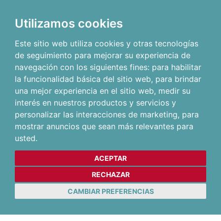
Utilizamos cookies
Este sitio web utiliza cookies y otras tecnologías
de seguimiento para mejorar su experiencia de
navegación con los siguientes fines:
para habilitar
la funcionalidad básica del sitio web
,
para brindar
una mejor experiencia en el sitio web
,
medir su
interés en nuestros productos y servicios y
personalizar las interacciones de marketing
,
para
mostrar anuncios que sean más relevantes para
usted
.
ACEPTAR
RECHAZAR
CAMBIAR PREFERENCIAS