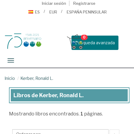
Iniciar sesión
Registrarse
ES
EUR
ESPAÑA PENINSULAR
0
Busqueda avanzada
Toggle navigation
Inicio
Kerber, Ronald L.
Libros de Kerber, Ronald L.
Libros
de
Mostrando
libros encontrados.
1
páginas.
Kerber,
Ronald