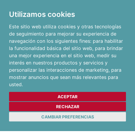
Utilizamos cookies
Este sitio web utiliza cookies y otras tecnologías
de seguimiento para mejorar su experiencia de
navegación con los siguientes fines:
para habilitar
la funcionalidad básica del sitio web
,
para brindar
una mejor experiencia en el sitio web
,
medir su
interés en nuestros productos y servicios y
personalizar las interacciones de marketing
,
para
mostrar anuncios que sean más relevantes para
usted
.
ACEPTAR
RECHAZAR
CAMBIAR PREFERENCIAS