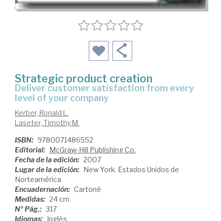
Strategic product creation
deliver customer satisfaction from every
level of your company
Kerber, Ronald L.
Laseter, Timothy M.
ISBN:
9780071486552
Editorial:
McGraw-Hill Publishing Co.
Fecha de la edición:
2007
Lugar de la edición:
New York. Estados Unidos de
Norteamérica
Encuadernación:
Cartoné
Medidas:
24 cm
Nº Pág.:
317
Idiomas:
Inglés