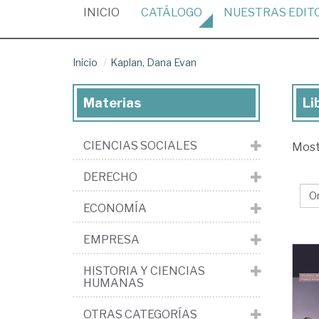
(CURRENT)
INICIO
CATÁLOGO
NUESTRAS
EDIT
Inicio
Kaplan, Dana Evan
Materias
Li
Lib
de
CIENCIAS SOCIALES
Mos
Kap
Da
DERECHO
Ev
ECONOMÍA
EMPRESA
HISTORIA Y CIENCIAS
HUMANAS
OTRAS CATEGORÍAS