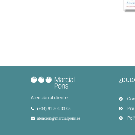
¿DUD
Atención al cliente
Com
Pre
(+34) 91 304 33 03
Polí
atencion@marcialpons.es