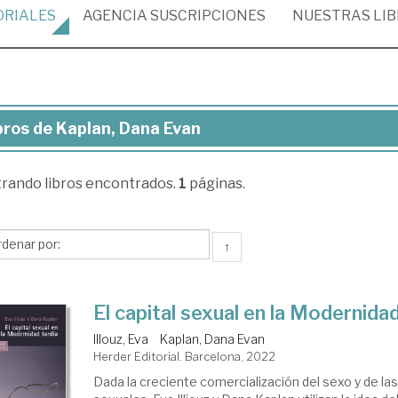
ORIALES
AGENCIA
SUSCRIPCIONES
NUESTRAS
LI
bros de Kaplan, Dana Evan
ros
trando
libros encontrados.
1
páginas.
lan,
na
an
↑
El capital sexual en la Modernidad
Illouz, Eva
Kaplan, Dana Evan
Herder Editorial. Barcelona, 2022
Dada la creciente comercialización del sexo y de la