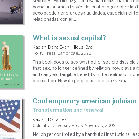
sexuales, Eva Illiouz y Dana Kaplan utilizan la idea del
como un prisma a través del cual indagar sobre las 
sexo puede generar desigualdades, especialmente 
relacionadas con el ...
What is sexual capital?
Kaplan, Dana Evan
Illouz, Eva
Polity Press. Cambridge., 2022
This book does to sex what other sociologists did t
that sex, no longer defined by religion, now plays a
and can yield tangible benefits in the realms of mon
occupation. How do people accumulate sexual ...
Contemporary american judaism
transformation and renewal
Kaplan, Dana Evan
Columbia University Press. New York, 2009
No longer controlled by a handful of institutional le