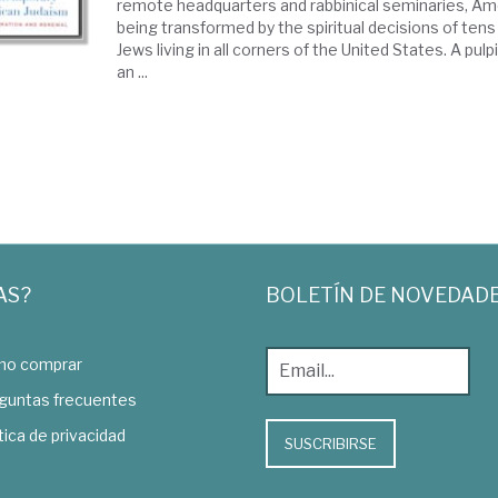
remote headquarters and rabbinical seminaries, Am
being transformed by the spiritual decisions of ten
Jews living in all corners of the United States. A pulp
an ...
AS?
BOLETÍN DE NOVEDAD
o comprar
guntas frecuentes
tica de privacidad
SUSCRIBIRSE