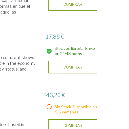
 'capital sexual'
COMPRAR
formas en que el
aquellas
17,85 €
Stock en librería. Envío
en 24/48 horas
o culture: it shows
 role in the economy
COMPRAR
ey, status, and
43,26 €
Sin Stock. Disponible en
5/6 semanas.
aders based in
COMPRAR