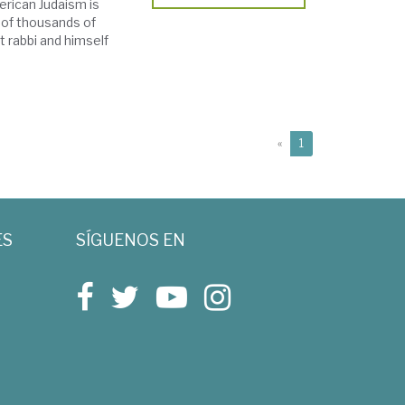
erican Judaism is
s of thousands of
it rabbi and himself
(current)
«
1
ES
SÍGUENOS EN