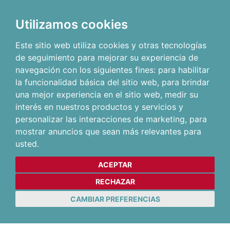
Utilizamos cookies
Este sitio web utiliza cookies y otras tecnologías
de seguimiento para mejorar su experiencia de
navegación con los siguientes fines:
para habilitar
la funcionalidad básica del sitio web
,
para brindar
una mejor experiencia en el sitio web
,
medir su
interés en nuestros productos y servicios y
personalizar las interacciones de marketing
,
para
mostrar anuncios que sean más relevantes para
usted
.
ACEPTAR
RECHAZAR
CAMBIAR PREFERENCIAS