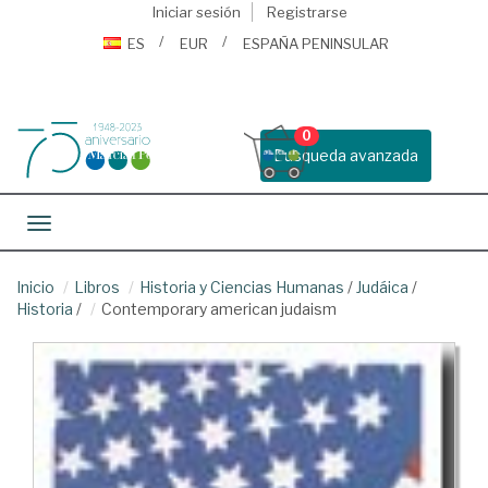
Iniciar sesión
Registrarse
ES
EUR
ESPAÑA PENINSULAR
0
Busqueda avanzada
Toggle navigation
Inicio
Libros
Historia y Ciencias Humanas
/
Judáica
/
Historia
/
Contemporary american judaism