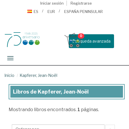
Iniciar sesión
Registrarse
ES
EUR
ESPAÑA PENINSULAR
0
Busqueda avanzada
Toggle navigation
Inicio
Kapferer, Jean-Noël
Libros de Kapferer, Jean-Noël
Libros
de
Mostrando
libros encontrados.
1
páginas.
Kapferer,
Jean-