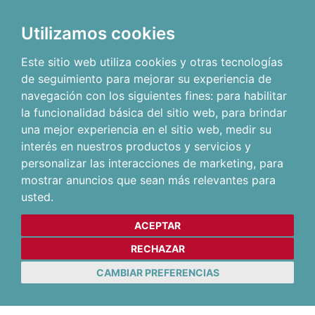
Utilizamos cookies
Este sitio web utiliza cookies y otras tecnologías
de seguimiento para mejorar su experiencia de
navegación con los siguientes fines:
para habilitar
la funcionalidad básica del sitio web
,
para brindar
una mejor experiencia en el sitio web
,
medir su
interés en nuestros productos y servicios y
personalizar las interacciones de marketing
,
para
mostrar anuncios que sean más relevantes para
usted
.
ACEPTAR
RECHAZAR
CAMBIAR PREFERENCIAS