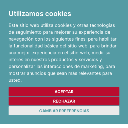
Utilizamos cookies
Este sitio web utiliza cookies y otras tecnologías
de seguimiento para mejorar su experiencia de
navegación con los siguientes fines:
para habilitar
la funcionalidad básica del sitio web
,
para brindar
una mejor experiencia en el sitio web
,
medir su
interés en nuestros productos y servicios y
personalizar las interacciones de marketing
,
para
mostrar anuncios que sean más relevantes para
usted
.
ACEPTAR
RECHAZAR
CAMBIAR PREFERENCIAS