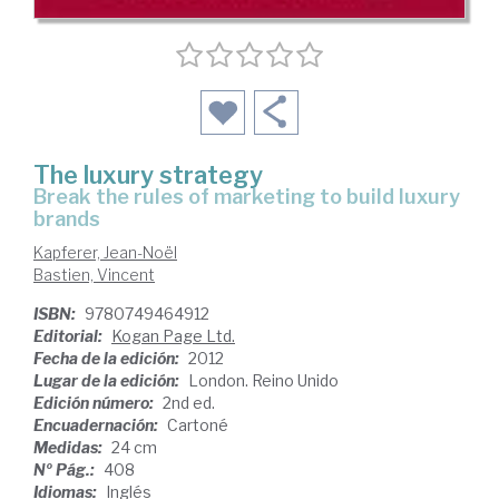
The luxury strategy
break the rules of marketing to build luxury
brands
Kapferer, Jean-Noël
Bastien, Vincent
ISBN:
9780749464912
Editorial:
Kogan Page Ltd.
Fecha de la edición:
2012
Lugar de la edición:
London. Reino Unido
Edición número:
2nd ed.
Encuadernación:
Cartoné
Medidas:
24 cm
Nº Pág.:
408
Idiomas:
Inglés