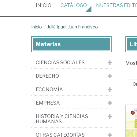
(CURRENT)
INICIO
CATÁLOGO
NUESTRAS
EDIT
Inicio
Juliá Igual, Juan Francisco
Materias
Li
Lib
de
CIENCIAS SOCIALES
Mos
Jul
Igu
DERECHO
Ju
ECONOMÍA
Fra
EMPRESA
HISTORIA Y CIENCIAS
HUMANAS
OTRAS CATEGORÍAS