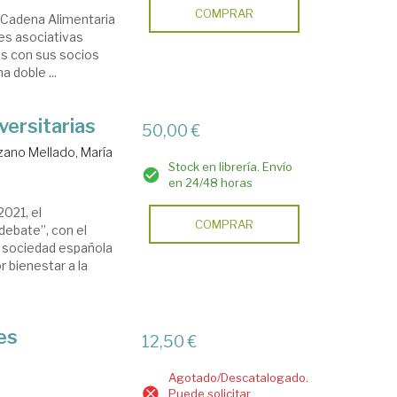
COMPRAR
la Cadena Alimentaria
des asociativas
nes con sus socios
 doble ...
versitarias
50,00 €
zano Mellado, María
Stock en librería. Envío
en 24/48 horas
021, el
COMPRAR
debate”, con el
a sociedad española
 bienestar a la
es
12,50 €
Agotado/Descatalogado.
Puede solicitar