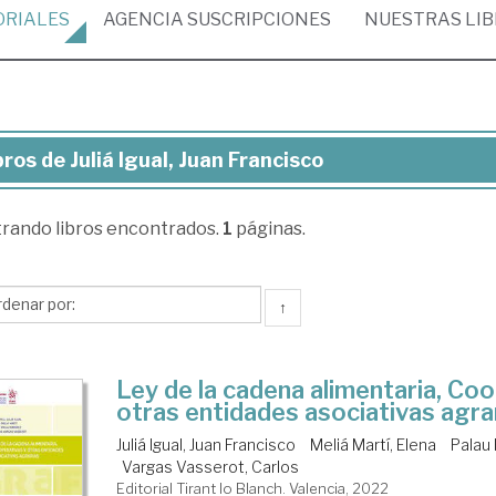
ORIALES
AGENCIA
SUSCRIPCIONES
NUESTRAS
LI
bros de Juliá Igual, Juan Francisco
ros
trando
libros encontrados.
1
páginas.
iá
al,
an
↑
ncisco
Ley de la cadena alimentaria, Coo
otras entidades asociativas agra
Juliá Igual, Juan Francisco
Meliá Martí, Elena
Palau 
Vargas Vasserot, Carlos
Editorial Tirant lo Blanch. Valencia, 2022