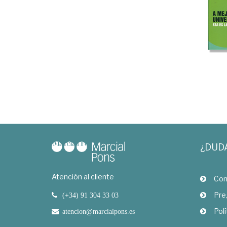
¿DUD
Atención al cliente
Com
Pre
(+34) 91 304 33 03
Polí
atencion@marcialpons.es