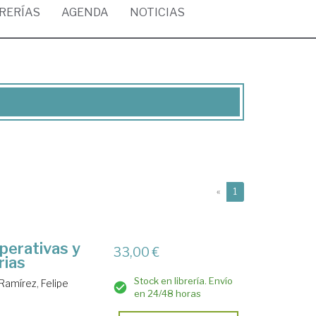
BRERÍAS
AGENDA
NOTICIAS
(current)
«
1
perativas y
33,00 €
rias
Stock en librería. Envío
Ramírez, Felipe
en 24/48 horas