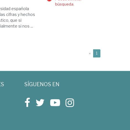
búsqueda.
versidad española
 las cifras y hechos
ico, que si
lmente si nos ...
(current)
«
1
ES
SÍGUENOS EN