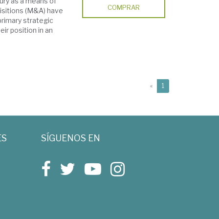
tury as a means of
COMPRAR
isitions (M&A) have
primary strategic
ir position in an
(current)
«
1
ES
SÍGUENOS EN