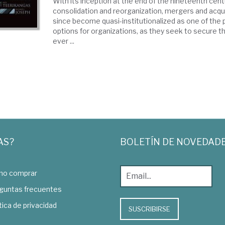
With its inception at the end of the nineteenth cen
consolidation and reorganization, mergers and acqu
since become quasi-institutionalized as one of the 
options for organizations, as they seek to secure the
ever ...
AS?
BOLETÍN DE NOVEDAD
o comprar
guntas frecuentes
tica de privacidad
SUSCRIBIRSE