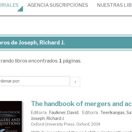
ORIALES
AGENCIA
SUSCRIPCIONES
NUESTRAS
LI
bros de Joseph, Richard J.
ros
trando
libros encontrados.
1
páginas.
eph,
chard
↑
The handbook of mergers and acq
Editor/a .
Faulkner, David
Editor/a .
Teerikangas, Sa
Joseph, Richard J.
Oxford University Press. Oxford, 2014