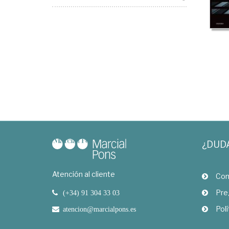
¿DUD
Atención al cliente
Com
Pre
(+34) 91 304 33 03
Polí
atencion@marcialpons.es