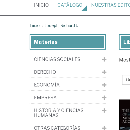
(CURRENT)
INICIO
CATÁLOGO
NUESTRAS
EDIT
Inicio
Joseph, Richard J.
Materias
Li
Lib
de
CIENCIAS SOCIALES
Mos
Jos
Ri
DERECHO
J.
ECONOMÍA
EMPRESA
HISTORIA Y CIENCIAS
HUMANAS
OTRAS CATEGORÍAS