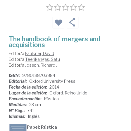
The handbook of mergers and
acquisitions
Editor/a
Faulkner, David
Editor/a
Teerikangas, Satu
Editor/a
Joseph, Richard J.
ISBN:
9780198703884
Editorial:
Oxford University Press
Fecha de la edición:
2014
Lugar de la edición:
Oxford. Reino Unido
Encuadernación:
Rústica
Medidas:
23 cm
Nº Pág.:
741
Idiomas:
Inglés
Papel: Rústica