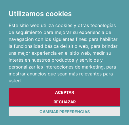
Utilizamos cookies
Este sitio web utiliza cookies y otras tecnologías
de seguimiento para mejorar su experiencia de
navegación con los siguientes fines:
para habilitar
la funcionalidad básica del sitio web
,
para brindar
una mejor experiencia en el sitio web
,
medir su
interés en nuestros productos y servicios y
personalizar las interacciones de marketing
,
para
mostrar anuncios que sean más relevantes para
usted
.
ACEPTAR
RECHAZAR
CAMBIAR PREFERENCIAS