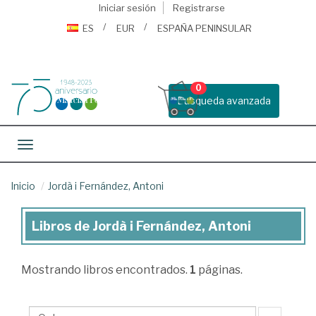
Iniciar sesión
Registrarse
ES
EUR
ESPAÑA PENINSULAR
0
Busqueda avanzada
Toggle navigation
Inicio
Jordà i Fernández, Antoni
Libros de Jordà i Fernández, Antoni
Libros
de
Mostrando
libros encontrados.
1
páginas.
Jordà
i