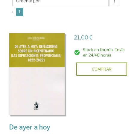
Fernández,
↑
Antoni
(current)
«
1
21,00 €
Stock en librería. Envío
en 24/48 horas
COMPRAR
De ayer a hoy