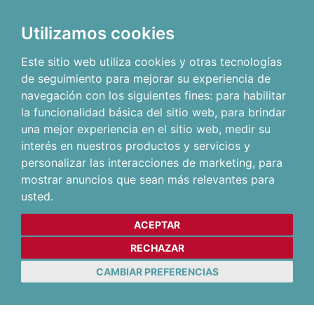
Utilizamos cookies
Este sitio web utiliza cookies y otras tecnologías
de seguimiento para mejorar su experiencia de
navegación con los siguientes fines:
para habilitar
la funcionalidad básica del sitio web
,
para brindar
una mejor experiencia en el sitio web
,
medir su
interés en nuestros productos y servicios y
personalizar las interacciones de marketing
,
para
mostrar anuncios que sean más relevantes para
usted
.
ACEPTAR
RECHAZAR
CAMBIAR PREFERENCIAS