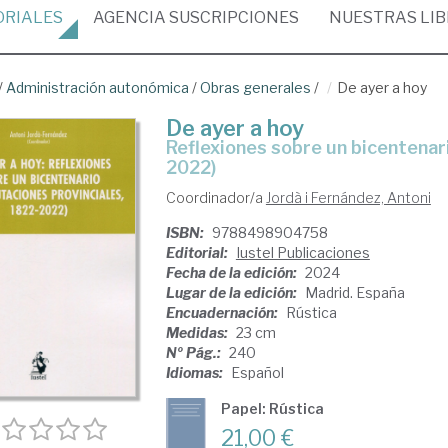
ORIALES
AGENCIA
SUSCRIPCIONES
NUESTRAS
LI
/
Administración autonómica
/
Obras generales
/
De ayer a hoy
De ayer a hoy
reflexiones sobre un bicentenario (las diputaciones provinciales, 1822-
2022)
Coordinador/a
Jordà i Fernández, Antoni
ISBN:
9788498904758
Editorial:
Iustel Publicaciones
Fecha de la edición:
2024
Lugar de la edición:
Madrid. España
Encuadernación:
Rústica
Medidas:
23 cm
Nº Pág.:
240
Idiomas:
Español
Papel: Rústica
21,00 €