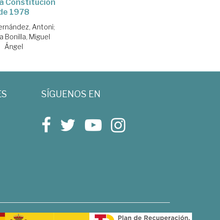
la Constitución
de 1978
Fernández, Antoni
;
a Bonilla, Miguel
Ángel
ES
SÍGUENOS EN