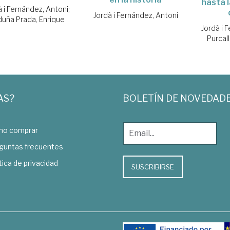
hasta 
à i Fernández, Antoni
;
Jordà i Fernández, Antoni
uña Prada, Enrique
Jordà i 
Purcall
AS?
BOLETÍN DE NOVEDAD
o comprar
guntas frecuentes
tica de privacidad
SUSCRIBIRSE