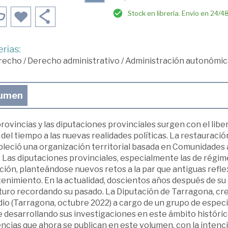
Stock en librería. Envío en 24/4
rias:
recho
/
Derecho administrativo
/
Administración autonómic
umen
rovincias y las diputaciones provinciales surgen con el libe
del tiempo a las nuevas realidades políticas. La restauraci
bleció una organización territorial basada en Comunidades 
. Las diputaciones provinciales, especialmente las de régi
ción, planteándose nuevos retos a la par que antiguas refl
enimiento. En la actualidad, doscientos años después de su
uturo recordando su pasado. La Diputación de Tarragona, cr
io (Tarragona, octubre 2022) a cargo de un grupo de especi
 desarrollando sus investigaciones en este ámbito histórico
ncias que ahora se publican en este volumen, con la intenc