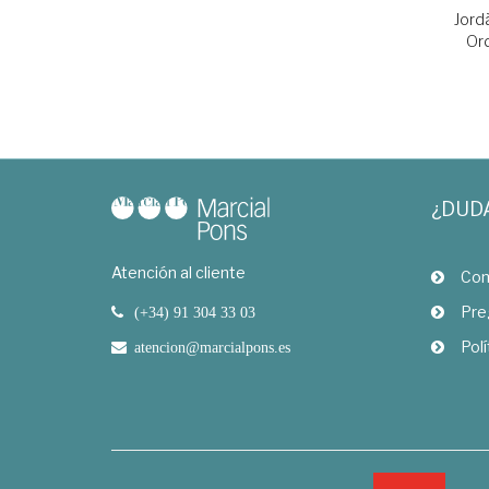
Jord
Ord
¿DUD
Atención al cliente
Com
Pre
(+34) 91 304 33 03
Polí
atencion@marcialpons.es