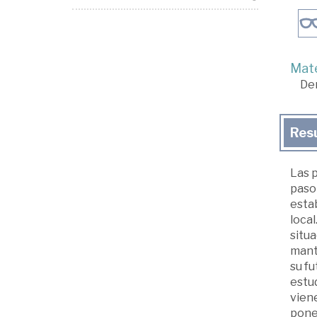
Mate
De
Res
Las p
paso 
esta
local
situa
mant
su f
estud
viene
pone