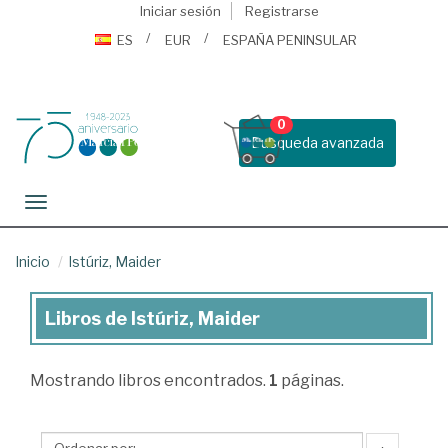
Iniciar sesión
Registrarse
ES
EUR
ESPAÑA PENINSULAR
0
Busqueda avanzada
Toggle navigation
Inicio
Istúriz, Maider
Libros de Istúriz, Maider
Libros
de
Mostrando
libros encontrados.
1
páginas.
Istúriz,
Maider