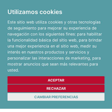
Utilizamos cookies
Este sitio web utiliza cookies y otras tecnologías
de seguimiento para mejorar su experiencia de
navegación con los siguientes fines:
para habilitar
la funcionalidad básica del sitio web
,
para brindar
una mejor experiencia en el sitio web
,
medir su
interés en nuestros productos y servicios y
personalizar las interacciones de marketing
,
para
mostrar anuncios que sean más relevantes para
usted
.
ACEPTAR
RECHAZAR
CAMBIAR PREFERENCIAS