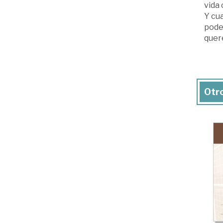
vida 
Y cu
pode
quer
Otro