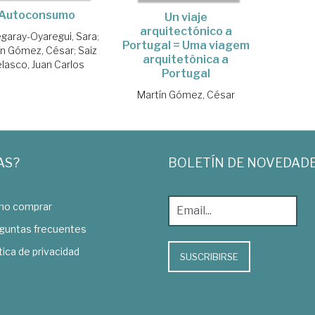
Autoconsumo
Un viaje
arquitectónico a
garay-Oyaregui, Sara
;
Portugal = Uma viagem
ín Gómez, César
;
Saiz
arquitetônica a
lasco, Juan Carlos
Portugal
Martín Gómez, César
AS?
BOLETÍN DE NOVEDAD
o comprar
guntas frecuentes
tica de privacidad
SUSCRIBIRSE