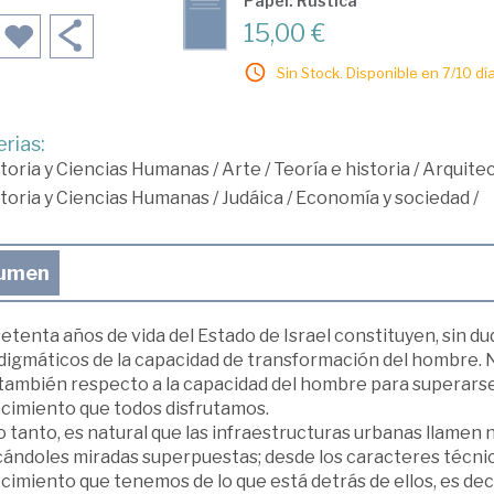
Papel: Rústica
15,00 €
Sin Stock. Disponible en 7/10 día
rias:
toria y Ciencias Humanas
/
Arte
/
Teoría e historia
/
Arquite
toria y Ciencias Humanas
/
Judáica
/
Economía y sociedad
/
umen
etenta años de vida del Estado de Israel constituyen, sin du
digmáticos de la capacidad de transformación del hombre. N
 también respecto a la capacidad del hombre para superarse
cimiento que todos disfrutamos.
o tanto, es natural que las infraestructuras urbanas llamen
cándoles miradas superpuestas; desde los caracteres técnico
imiento que tenemos de lo que está detrás de ellos, es decir