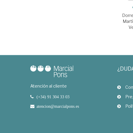
Dorre
Mart
Ve
¿DUD
Atención al cliente
Com
Pre
(+34) 91 304 33 03
Polí
atencion@marcialpons.es