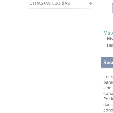
OTRAS CATEGORÍAS
Mate
His
His
Res
Los s
para
sino
cono
Por l
dedi
conoc