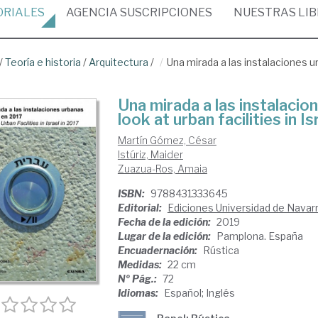
ORIALES
AGENCIA
SUSCRIPCIONES
NUESTRAS
LI
/
Teoría e historia
/
Arquitectura
/
Una mirada a las instalaciones ur
Una mirada a las instalacio
look at urban facilities in I
Martín Gómez, César
Istúriz, Maider
Zuazua-Ros, Amaia
ISBN:
9788431333645
Editorial:
Ediciones Universidad de Navar
Fecha de la edición:
2019
Lugar de la edición:
Pamplona. España
Encuadernación:
Rústica
Medidas:
22 cm
Nº Pág.:
72
Idiomas:
Español; Inglés