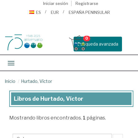
Iniciar sesión
Registrarse
ES
EUR
ESPAÑA PENINSULAR
0
Busqueda avanzada
Toggle navigation
Inicio
Hurtado, Víctor
Libros de Hurtado, Víctor
Libros
de
Mostrando
libros encontrados.
1
páginas.
Hurtado,
Víctor