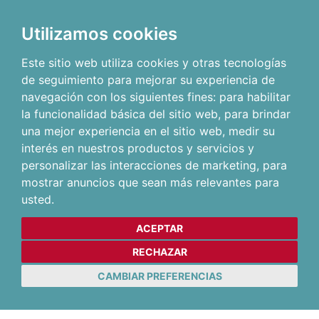
Utilizamos cookies
Este sitio web utiliza cookies y otras tecnologías
de seguimiento para mejorar su experiencia de
navegación con los siguientes fines:
para habilitar
la funcionalidad básica del sitio web
,
para brindar
una mejor experiencia en el sitio web
,
medir su
interés en nuestros productos y servicios y
personalizar las interacciones de marketing
,
para
mostrar anuncios que sean más relevantes para
usted
.
ACEPTAR
RECHAZAR
CAMBIAR PREFERENCIAS