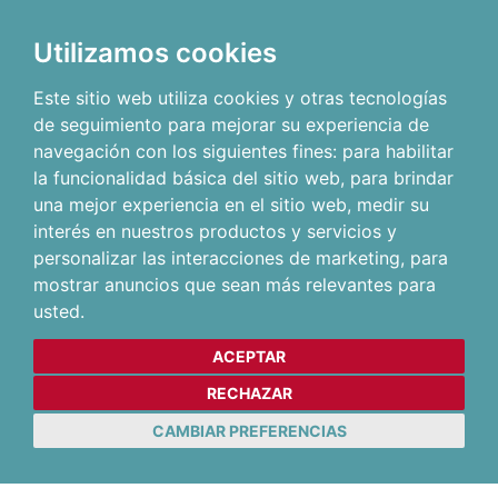
Utilizamos cookies
Este sitio web utiliza cookies y otras tecnologías
de seguimiento para mejorar su experiencia de
navegación con los siguientes fines:
para habilitar
la funcionalidad básica del sitio web
,
para brindar
una mejor experiencia en el sitio web
,
medir su
interés en nuestros productos y servicios y
personalizar las interacciones de marketing
,
para
mostrar anuncios que sean más relevantes para
usted
.
ACEPTAR
RECHAZAR
CAMBIAR PREFERENCIAS