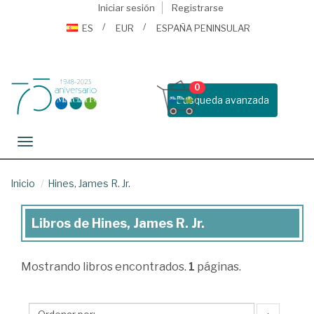
Iniciar sesión
Registrarse
ES
EUR
ESPAÑA PENINSULAR
0
Busqueda avanzada
Toggle navigation
Inicio
Hines, James R. Jr.
Libros de Hines, James R. Jr.
Libros
de
Mostrando
libros encontrados.
1
páginas.
Hines,
James