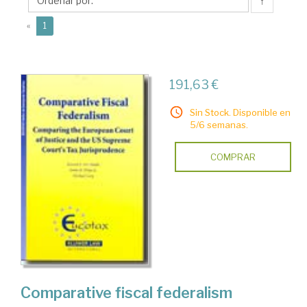
R.
↑
Jr.
(current)
«
1
191,63 €
Sin Stock. Disponible en
5/6 semanas.
COMPRAR
Comparative fiscal federalism