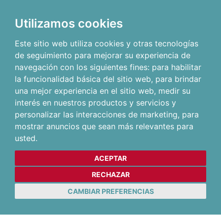
Utilizamos cookies
Este sitio web utiliza cookies y otras tecnologías
de seguimiento para mejorar su experiencia de
navegación con los siguientes fines:
para habilitar
la funcionalidad básica del sitio web
,
para brindar
una mejor experiencia en el sitio web
,
medir su
interés en nuestros productos y servicios y
personalizar las interacciones de marketing
,
para
mostrar anuncios que sean más relevantes para
usted
.
ACEPTAR
RECHAZAR
CAMBIAR PREFERENCIAS