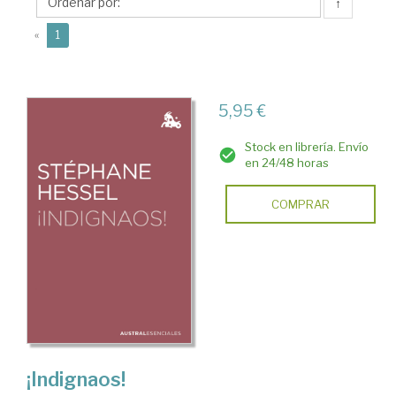
(1917-
↑
2013)
(current)
«
1
5,95 €
Stock en librería. Envío
en 24/48 horas
COMPRAR
¡Indignaos!