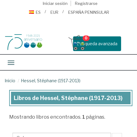
Iniciar sesión
Registrarse
ES
EUR
ESPAÑA PENINSULAR
0
Busqueda avanzada
Toggle navigation
Inicio
Hessel, Stéphane (1917-2013)
Libros de Hessel, Stéphane (1917-2013)
Libros
de
Mostrando
libros encontrados.
1
páginas.
Hessel,
Stéphane