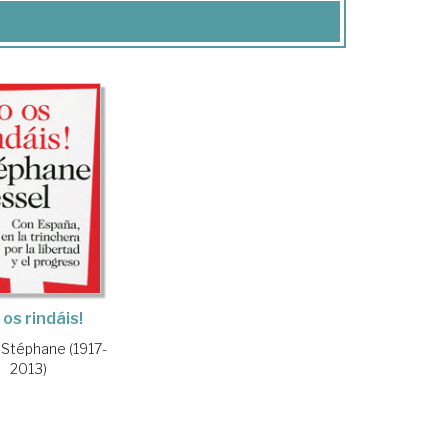
 os rindáis!
 Stéphane (1917-
2013)