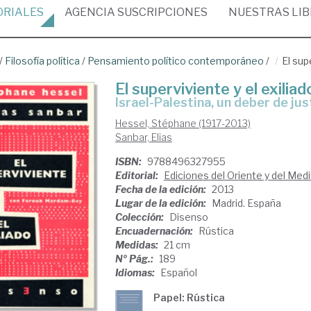
ORIALES
AGENCIA
SUSCRIPCIONES
NUESTRAS
LI
/
Filosofía política
/
Pensamiento político contemporáneo
/
El sup
El superviviente y el exiliad
Israel-Palestina, un deber de jus
Hessel, Stéphane (1917-2013)
Sanbar, Elias
ISBN:
9788496327955
Editorial:
Ediciones del Oriente y del Med
Fecha de la edición:
2013
Lugar de la edición:
Madrid. España
Colección:
Disenso
Encuadernación:
Rústica
Medidas:
21 cm
Nº Pág.:
189
Idiomas:
Español
Papel: Rústica