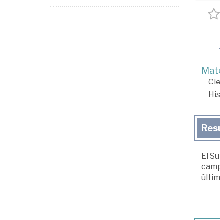
Mate
Cie
His
Res
El Su
campo
últim