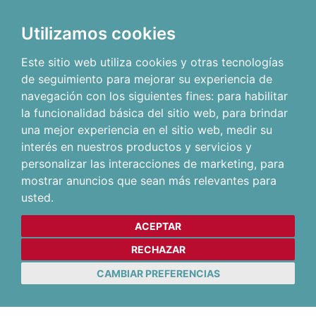
Utilizamos cookies
Este sitio web utiliza cookies y otras tecnologías
de seguimiento para mejorar su experiencia de
navegación con los siguientes fines:
para habilitar
la funcionalidad básica del sitio web
,
para brindar
una mejor experiencia en el sitio web
,
medir su
interés en nuestros productos y servicios y
personalizar las interacciones de marketing
,
para
mostrar anuncios que sean más relevantes para
usted
.
ACEPTAR
RECHAZAR
CAMBIAR PREFERENCIAS