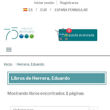
Iniciar sesión
Registrarse
ES
EUR
ESPAÑA PENINSULAR
0
Busqueda avanzada
Toggle navigation
Inicio
Herrera, Eduardo
Libros de Herrera, Eduardo
Libros
de
Mostrando
libros encontrados.
1
páginas.
Herrera,
Eduardo