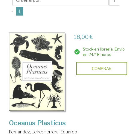
↑
(current)
«
1
18,00 €
Stock en librería. Envío
en 24/48 horas
COMPRAR
Oceanus Plasticus
Fernandez, Leire
;
Herrera, Eduardo