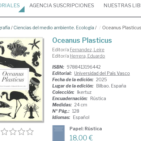
ORIALES
AGENCIA
SUSCRIPCIONES
NUESTRAS
LI
rafía
/
Ciencias del medio ambiente. Ecología
/
Oceanus Plasticu
Oceanus Plasticus
Editor/a
Fernandez, Leire
Editor/a
Herrera, Eduardo
ISBN:
9788413196442
Editorial:
Universidad del País Vasco
Fecha de la edición:
2025
Lugar de la edición:
Bilbao. España
Colección:
Ikertuz
Encuadernación:
Rústica
Medidas:
24 cm
Nº Pág.:
128
Idiomas:
Español
Papel: Rústica
18,00 €