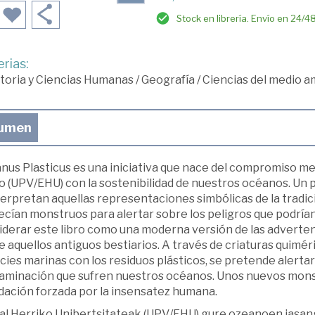
Stock en librería. Envío en 24/4
rias:
toria y Ciencias Humanas
/
Geografía
/
Ciencias del medio a
umen
nus Plasticus es una iniciativa que nace del compromiso med
 (UPV/EHU) con la sostenibilidad de nuestros océanos. Un p
erpretan aquellas representaciones simbólicas de la tradici
ecían monstruos para alertar sobre los peligros que podrí
iderar este libro como una moderna versión de las adverte
 aquellos antiguos bestiarios. A través de criaturas quiméri
ies marinas con los residuos plásticos, se pretende alerta
aminación que sufren nuestros océanos. Unos nuevos monst
idación forzada por la insensatez humana.
al Herriko Unibertsitateak (UPV/EHU) gure ozeanoen jasa