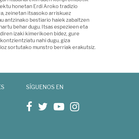
ektu honetan Erdi Aroko tradizio
a, zeinetan itsasoko arriskuez
au antzinako bestiario haiek zabaltzen
artu behar dugu. Itsas espezieen eta
iren izaki kimerikoen bidez, gure
ontzientziatu nahi dugu, giza
oz sortutako munstro berriak erakutsiz.
ES
SÍGUENOS EN