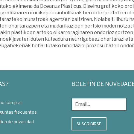
utako ekimena da Oceanus Plasticus. Diseinu grafikoko proi
ografikoaren irudikapen sinbolikoak berrinterpretatzen dir
tarazteko munstroak agertzen baitziren. Nolabait, liburu h
zten ohartarazpen eta madarikazioen bertsio modernotzat h
akin plastikoen arteko elkarreraginaren ondorioz sortzen d
noek jasaten duten kutsadura neurrigabeaz ohartarazi eta k
zugabekeriak behartutako hibridazio-prozesu baten ondori
AS?
BOLETÍN DE NOVEDAD
o comprar
guntas frecuentes
tica de privacidad
SUSCRIBIRSE