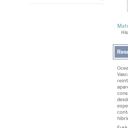
Mate
His
Res
Ocea
Vasco
reint
apar
cons
desde
espec
cont
hibr
Eusk