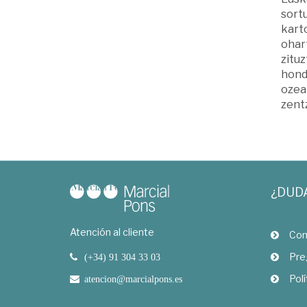
sort
kart
ohar
zitu
hond
ozea
zent
¿DUD
Atención al cliente
Com
Pre
(+34) 91 304 33 03
Polí
atencion@marcialpons.es