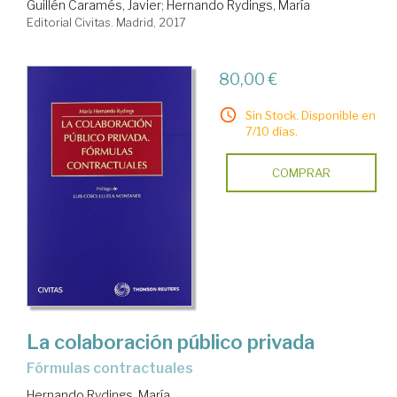
Guillén Caramés, Javier
;
Hernando Rydings, María
Editorial Civitas. Madrid, 2017
80,00 €
Sin Stock. Disponible en
7/10 días.
COMPRAR
La colaboración público privada
fórmulas contractuales
Hernando Rydings, María