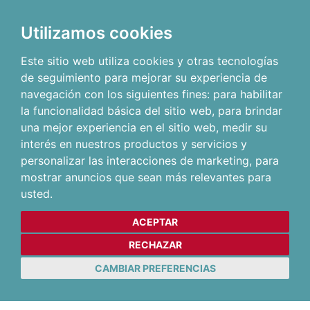
Utilizamos cookies
Este sitio web utiliza cookies y otras tecnologías
de seguimiento para mejorar su experiencia de
navegación con los siguientes fines:
para habilitar
la funcionalidad básica del sitio web
,
para brindar
una mejor experiencia en el sitio web
,
medir su
interés en nuestros productos y servicios y
personalizar las interacciones de marketing
,
para
mostrar anuncios que sean más relevantes para
usted
.
ACEPTAR
RECHAZAR
CAMBIAR PREFERENCIAS