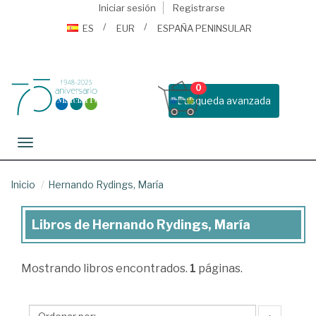
Iniciar sesión
Registrarse
ES
EUR
ESPAÑA PENINSULAR
0
Busqueda avanzada
Toggle navigation
Inicio
Hernando Rydings, María
Libros de Hernando Rydings, María
Libros
de
Mostrando
libros encontrados.
1
páginas.
Hernando
Rydings,