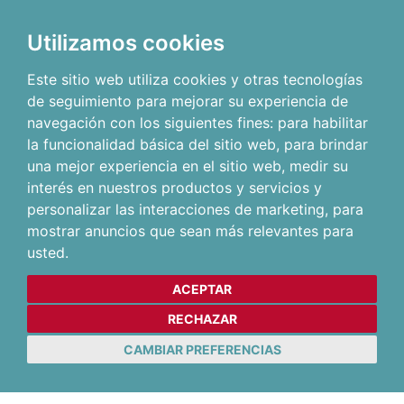
Utilizamos cookies
Este sitio web utiliza cookies y otras tecnologías
de seguimiento para mejorar su experiencia de
navegación con los siguientes fines:
para habilitar
la funcionalidad básica del sitio web
,
para brindar
una mejor experiencia en el sitio web
,
medir su
interés en nuestros productos y servicios y
personalizar las interacciones de marketing
,
para
mostrar anuncios que sean más relevantes para
usted
.
ACEPTAR
RECHAZAR
CAMBIAR PREFERENCIAS