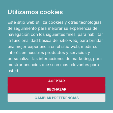
Utilizamos cookies
Este sitio web utiliza cookies y otras tecnologías
de seguimiento para mejorar su experiencia de
navegación con los siguientes fines:
para habilitar
la funcionalidad básica del sitio web
,
para brindar
una mejor experiencia en el sitio web
,
medir su
interés en nuestros productos y servicios y
personalizar las interacciones de marketing
,
para
mostrar anuncios que sean más relevantes para
usted
.
ACEPTAR
RECHAZAR
CAMBIAR PREFERENCIAS