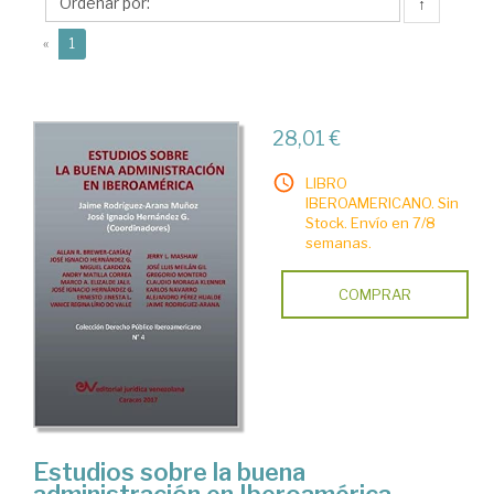
José
↑
Ignacio
(current)
«
1
28,01 €
LIBRO
IBEROAMERICANO. Sin
Stock. Envío en 7/8
semanas.
COMPRAR
Estudios sobre la buena