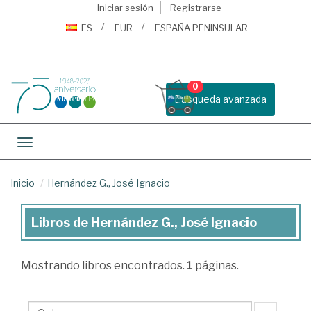
Iniciar sesión
Registrarse
ES
EUR
ESPAÑA PENINSULAR
0
Busqueda avanzada
Toggle navigation
Inicio
Hernández G., José Ignacio
Libros de Hernández G., José Ignacio
Libros
de
Mostrando
libros encontrados.
1
páginas.
Hernández
G.,