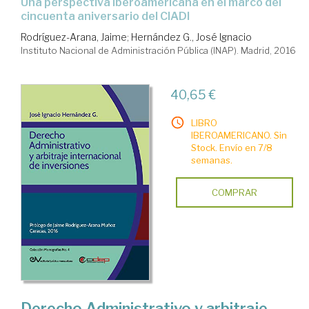
una perspectiva iberoamericana en el marco del
cincuenta aniversario del CIADI
Rodríguez-Arana, Jaime
;
Hernández G., José Ignacio
Instituto Nacional de Administración Pública (INAP). Madrid, 2016
40,65 €
LIBRO
IBEROAMERICANO. Sin
Stock. Envío en 7/8
semanas.
COMPRAR
Derecho Administrativo y arbitraje