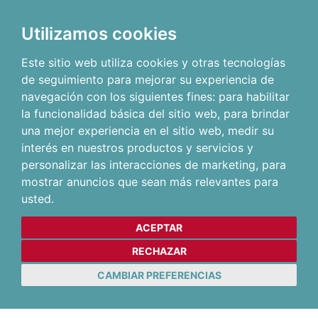
Utilizamos cookies
Este sitio web utiliza cookies y otras tecnologías
de seguimiento para mejorar su experiencia de
navegación con los siguientes fines:
para habilitar
la funcionalidad básica del sitio web
,
para brindar
una mejor experiencia en el sitio web
,
medir su
interés en nuestros productos y servicios y
personalizar las interacciones de marketing
,
para
mostrar anuncios que sean más relevantes para
usted
.
ACEPTAR
RECHAZAR
CAMBIAR PREFERENCIAS