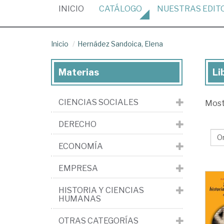
(CURRENT)
INICIO
CATÁLOGO
NUESTRAS
EDIT
Inicio
Hernádez Sandoica, Elena
Materias
Li
Lib
de
CIENCIAS SOCIALES
Mos
He
San
DERECHO
El
ECONOMÍA
EMPRESA
HISTORIA Y CIENCIAS
HUMANAS
OTRAS CATEGORÍAS