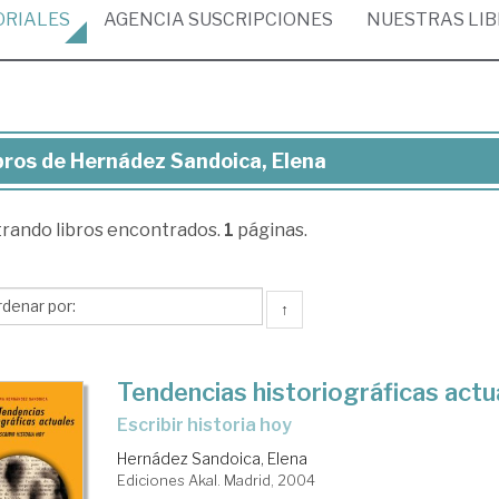
ORIALES
AGENCIA
SUSCRIPCIONES
NUESTRAS
LI
bros de Hernádez Sandoica, Elena
ros
trando
libros encontrados.
1
páginas.
rnádez
doica,
ena
↑
Tendencias historiográficas actu
escribir historia hoy
Hernádez Sandoica, Elena
Ediciones Akal. Madrid, 2004