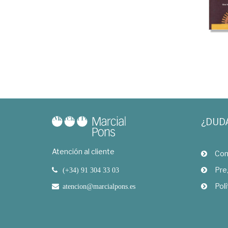
¿DUD
Atención al cliente
Com
Pre
(+34) 91 304 33 03
Polí
atencion@marcialpons.es