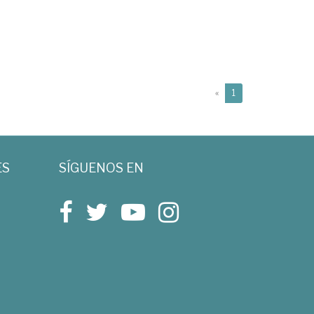
(current)
«
1
ES
SÍGUENOS EN